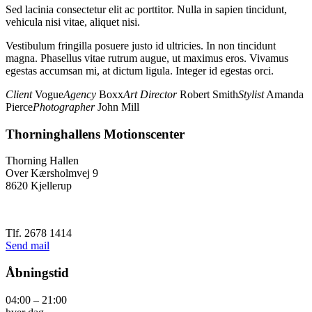
Sed lacinia consectetur elit ac porttitor. Nulla in sapien tincidunt,
vehicula nisi vitae, aliquet nisi.
Vestibulum fringilla posuere justo id ultricies. In non tincidunt
magna. Phasellus vitae rutrum augue, ut maximus eros. Vivamus
egestas accumsan mi, at dictum ligula. Integer id egestas orci.
Client
Vogue
Agency
Boxx
Art Director
Robert Smith
Stylist
Amanda
Pierce
Photographer
John Mill
Thorninghallens Motionscenter
Thorning Hallen
Over Kærsholmvej 9
8620 Kjellerup
Tlf. 2678 1414
Send mail
Åbningstid
04:00 – 21:00